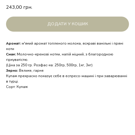
243,00
грн.
ДОДАТИ У КОШИК
Аромат:
м'який аромат топленого молока, яскраві ванільні і пряні
ноти
Смак:
Молочно-кремові нотки, напій міцний, з благородною
гіркуватістю.
(Ціна за 250 гр. Розфас-ка: 250гр, 500гр, 1кг, 3кг)
Зерно:
Велике, гарне
Купаж прекрасно показує себе в еспресо-машині і при заварюванні
в турці.
Сорт: Купаж