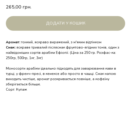
265,00
грн.
ДОДАТИ У КОШИК
Аромат:
тонкий, яскраво виражений, з м'яким відтінком
Смак:
яскраве тривалий післясмак фруктово-ягідних тонів, один з
найвідоміших сортів арабіки Ефіопії. (Ціна за 250 гр. Розфас-ка:
250гр, 500гр, 1кг, 3кг)
Моносорти арабіки ідеально підходять для заварювання кави в
турці, у френч-пресі, в кемексе або просто в чашці. Смак напою
виходить чистіше, аромат розкривається повніше, а кофеїну
зберігається більше.
Сорт: Купаж