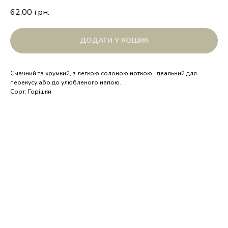
62,00
грн.
ДОДАТИ У КОШИК
Смачний та хрумкий, з легкою солоною ноткою. Ідеальний для
перекусу або до улюбленого напою.
Сорт: Горішки